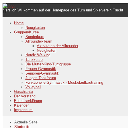
Herzlich Willkommen auf der Homepage des Turn und Spielverein Frücht
Home
Neuigkeiten
Gruppen/Kurse
Sonderkurs
Allrounder-Team
Aktivitäten der Allrounder
Neuigkeiten
Nordic Walking
Tanzkurse
Die Mutter-Kind-Turngruppe
Frauen-Gymnastik
Senioren-Gymnastik
Junges Tanzforum
Funktionelle Gymnastik - Muskelaufbautraining
Volleyball
Geschichte
Der Vorstand
Beitrittserklärung
Kalender
Impressum
Aktuelle Seite:
Startseite