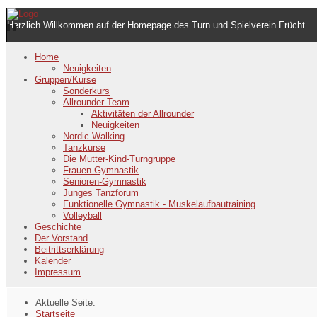
Herzlich Willkommen auf der Homepage des Turn und Spielverein Frücht
Home
Neuigkeiten
Gruppen/Kurse
Sonderkurs
Allrounder-Team
Aktivitäten der Allrounder
Neuigkeiten
Nordic Walking
Tanzkurse
Die Mutter-Kind-Turngruppe
Frauen-Gymnastik
Senioren-Gymnastik
Junges Tanzforum
Funktionelle Gymnastik - Muskelaufbautraining
Volleyball
Geschichte
Der Vorstand
Beitrittserklärung
Kalender
Impressum
Aktuelle Seite:
Startseite