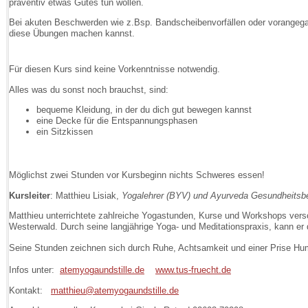
präventiv etwas Gutes tun wollen.
Bei akuten Beschwerden wie z.Bsp. Bandscheibenvorfällen oder vorangegan
diese Übungen machen kannst.
Für diesen Kurs sind keine Vorkenntnisse notwendig.
Alles was du sonst noch brauchst, sind:
bequeme Kleidung, in der du dich gut bewegen kannst
eine Decke für die Entspannungsphasen
ein Sitzkissen
Möglichst zwei Stunden vor Kursbeginn nichts Schweres essen!
Kursleiter
: Matthieu Lisiak,
Yogalehrer (BYV) und Ayurveda Gesundheitsb
Matthieu unterrichtete zahlreiche Yogastunden, Kurse und Workshops ve
Westerwald. Durch seine langjährige Yoga- und Meditationspraxis, kann er
Seine Stunden zeichnen sich durch Ruhe, Achtsamkeit und einer Prise Hu
Infos unter:
atemyogaundstille.de
www.tus-fruecht.de
Kontakt:
matthieu@atemyogaundstille.de